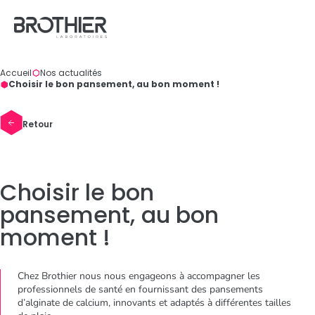
Panneau de gestion des cookies
Accueil
Nos actualités
Vous
Choisir le bon pansement, au bon moment !
êtes
ici
:
Retour
Choisir le bon
pansement, au bon
moment !
Chez Brothier nous nous engageons à accompagner les
professionnels de santé en fournissant des pansements
d’alginate de calcium, innovants et adaptés à différentes tailles