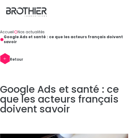
Panneau de gestion des cookies
Accueil
Nos actualités
Vous
Google Ads et santé : ce que les acteurs français doivent
êtes
savoir
ici
:
Retour
Google Ads et santé : ce
que les acteurs français
doivent savoir