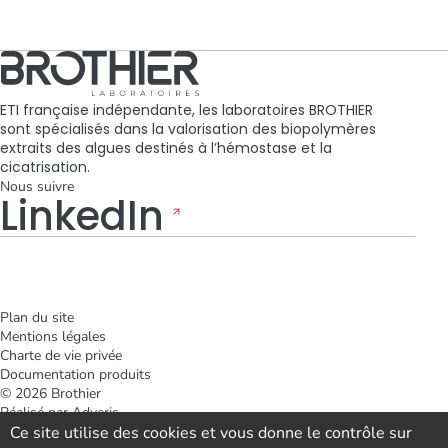
ETI française indépendante, les laboratoires BROTHIER
sont spécialisés dans la valorisation des biopolymères
extraits des algues destinés à l’hémostase et la
cicatrisation.
Nous suivre
LinkedIn
Plan du site
Mentions légales
Charte de vie privée
Documentation produits
© 2026 Brothier
Réalisé par
Adveris
Dernière mise à jour :
Ce site utilise des cookies et vous donne le contrôle sur