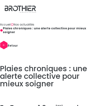
Panneau de gestion des cookies
Accueil
Nos actualités
Vous
Plaies chroniques : une alerte collective pour mieux
êtes
soigner
ici
:
Retour
Plaies chroniques : une
alerte collective pour
mieux soigner