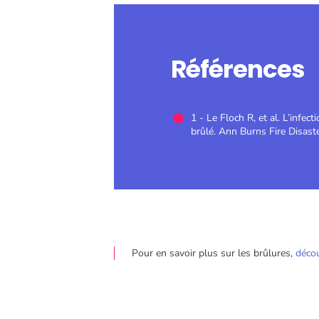
Références
1 - Le Floch R, et al. L’infect
brûlé. Ann Burns Fire Disast
Pour en savoir plus sur les brûlures,
décou