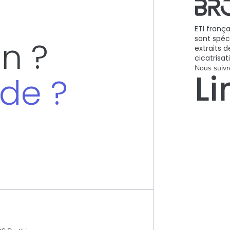
ETI franç
sont spéc
n ?
extraits 
cicatrisat
Nous suivr
Li
de ?