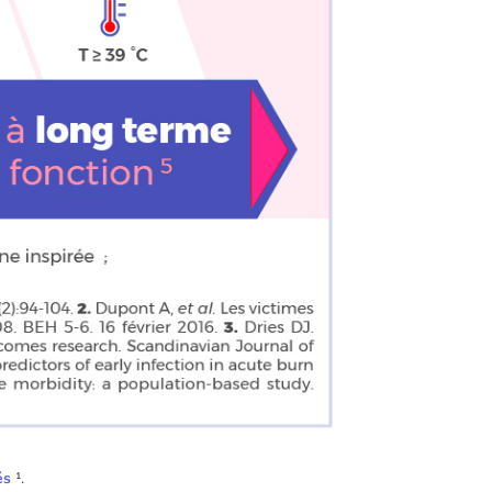
és
¹.