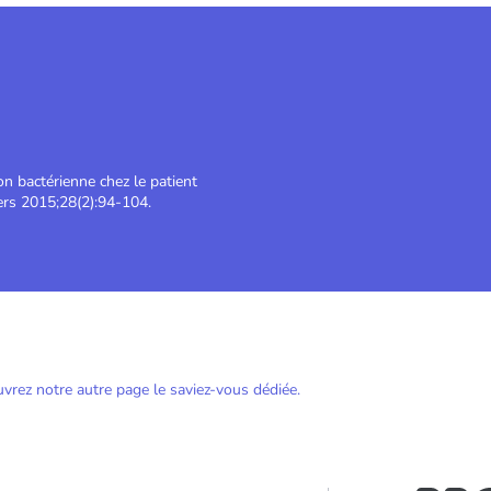
ion bactérienne chez le patient
ers 2015;28(2):94-104.
vrez notre autre page le saviez-vous dédiée.